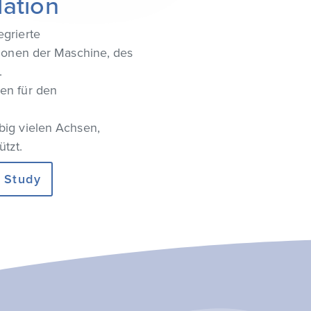
ation
egrierte
sionen der Maschine, des
.
en für den
big vielen Achsen,
tzt.
 Study