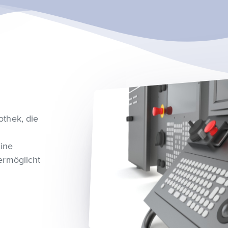
othek, die
eine
ermöglicht