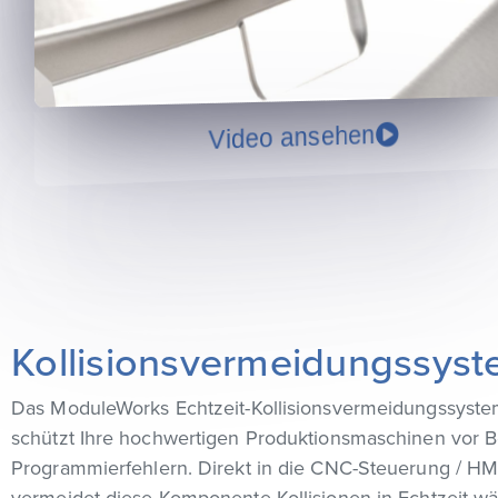
Video ansehen
Kollisionsvermeidungssys
Das ModuleWorks Echtzeit-Kollisionsvermeidungssyste
schützt Ihre hochwertigen Produktionsmaschinen vor B
Programmierfehlern. Direkt in die CNC-Steuerung / HMI 
vermeidet diese Komponente Kollisionen in Echtzeit w